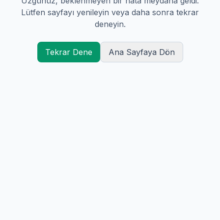
Üzgünüz, beklenmeyen bir hata meydana geldi.
Lütfen sayfayı yenileyin veya daha sonra tekrar
deneyin.
Tekrar Dene
Ana Sayfaya Dön