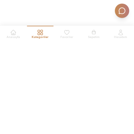
Anasayfa
Kategoriler
Favoriler
Sepetim
Hesabım
Ürünler
En Çok Satanlar
Yeni Ürünler
Kalıcı Makyaj Cihazları