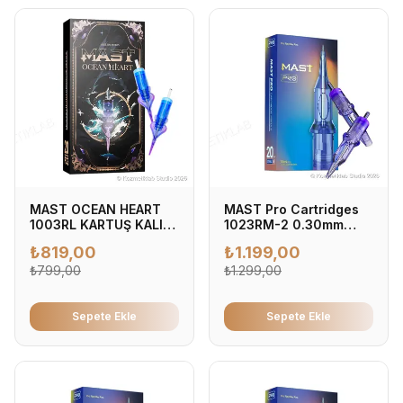
MAST OCEAN HEART
MAST Pro Cartridges
1003RL KARTUŞ KALICI
1023RM-2 0.30mm
MAKYAJ İĞNESİ
Kartuş Dövme İğnesi
₺
819,00
₺
1.199,00
0.30mm - Profesyonel
₺
799,00
Dövme İğnesi (20'li
₺
1.299,00
Kutu)
Sepete Ekle
Sepete Ekle