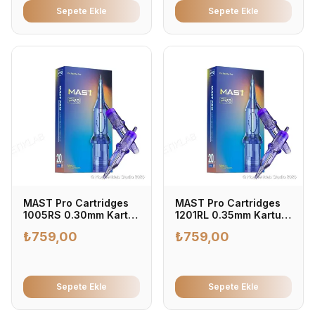
Sepete Ekle
Sepete Ekle
MAST Pro Cartridges
MAST Pro Cartridges
1005RS 0.30mm Kartuş
1201RL 0.35mm Kartuş
Dövme İğnesi 0.30mm
Dövme İğnesi 0.35mm -
₺
759,00
₺
759,00
- Profesyonel Dövme
Profesyonel Dövme
İğnesi (20'li Kutu)
İğnesi (20'li Kutu)
Sepete Ekle
Sepete Ekle