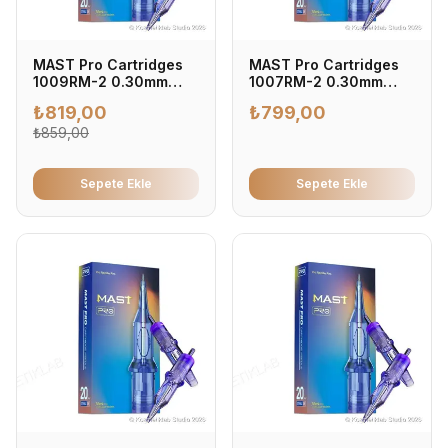
MAST Pro Cartridges
MAST Pro Cartridges
1009RM-2 0.30mm
1007RM-2 0.30mm
Kartuş Dövme İğnesi
Kartuş Dövme İğnesi
₺
819,00
₺
799,00
0.30mm - Profesyonel
0.30mm - Profesyonel
Dövme İğnesi (20'li
₺
859,00
Dövme İğnesi (20'li
Kutu)
Kutu)
Sepete Ekle
Sepete Ekle