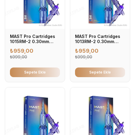
MAST Pro Cartridges
MAST Pro Cartridges
1015RM-2 0.30mm
1013RM-2 0.30mm
Kartuş Dövme İğnesi
Kartuş Dövme İğnesi
₺
959,00
₺
959,00
0.30mm - Profesyonel
0.30mm - Profesyonel
Dövme İğnesi (20'li
₺
999,00
Dövme İğnesi (20'li
₺
999,00
Kutu)
Kutu)
Sepete Ekle
Sepete Ekle