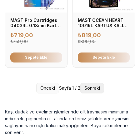
MAST Pro Cartridges
MAST OCEAN HEART
0403RL 0.18mm Kartuş
1001RL KARTUŞ KALICI
Dövme İğnesi 0.18mm -
MAKYAJ İĞNESİ
₺
719,00
₺
819,00
Profesyonel Dövme
İğnesi (20'li Kutu)
₺
759,00
₺
899,00
Sepete Ekle
Sepete Ekle
Önceki
Sayfa
1
/
2
Sonraki
Kaş, dudak ve eyeliner işlemlerinde cilt travmasını minimuma
indirerek, pigmentin cilt altında en temiz şekilde yerleşmesini
sağlayan nano uçlu kalıcı makyaj iğneleri. Boya sekmelerine
son verir.