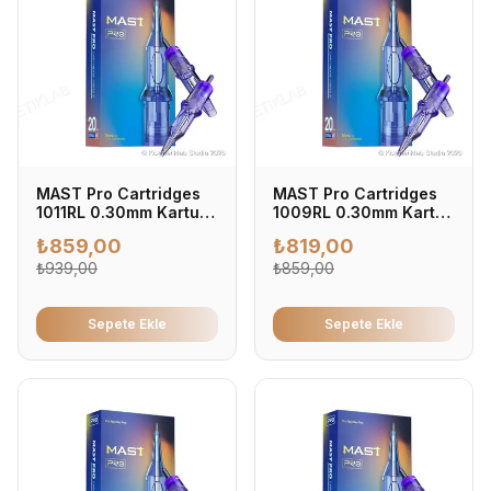
MAST Pro Cartridges
MAST Pro Cartridges
1011RL 0.30mm Kartuş
1009RL 0.30mm Kartuş
Dövme İğnesi 0.30mm
Dövme İğnesi 0.30mm
₺
859,00
₺
819,00
- Profesyonel Dövme
- Profesyonel Dövme
İğnesi (20'li Kutu)
₺
939,00
İğnesi (20'li Kutu)
₺
859,00
Sepete Ekle
Sepete Ekle