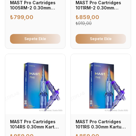
MAST Pro Cartridges
MAST Pro Cartridges
1005RM-2 0.30mm
1011RM-2 0.30mm
Kartuş Dövme İğnesi
Kartuş Dövme İğnesi
₺
799,00
₺
859,00
0.30mm - Profesyonel
0.30mm - Profesyonel
Dövme İğnesi (20'li
Dövme İğnesi (20'li
₺
919,00
Kutu)
Kutu)
Sepete Ekle
Sepete Ekle
MAST Pro Cartridges
MAST Pro Cartridges
1014RS 0.30mm Kartuş
1011RS 0.30mm Kartuş
Dövme İğnesi 0.30mm
Dövme İğnesi 0.30mm