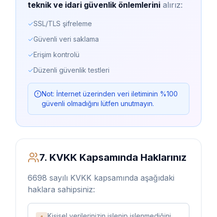
teknik ve idari güvenlik önlemlerini
alırız:
✓
SSL/TLS şifreleme
✓
Güvenli veri saklama
✓
Erişim kontrolü
✓
Düzenli güvenlik testleri
Not: İnternet üzerinden veri iletiminin %100
güvenli olmadığını lütfen unutmayın.
7. KVKK Kapsamında Haklarınız
6698 sayılı KVKK kapsamında aşağıdaki
haklara sahipsiniz:
Kişisel verilerinizin işlenip işlenmediğini