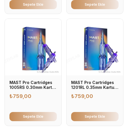
Sepete Ekle
Sepete Ekle
MAST Pro Cartridges
MAST Pro Cartridges
1005RS 0.30mm Kartuş
1201RL 0.35mm Kartuş
Dövme İğnesi 0.30mm
Dövme İğnesi 0.35mm -
₺
759,00
₺
759,00
- Profesyonel Dövme
Profesyonel Dövme
İğnesi (20'li Kutu)
İğnesi (20'li Kutu)
Sepete Ekle
Sepete Ekle