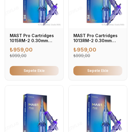
MAST Pro Cartridges
MAST Pro Cartridges
1015RM-2 0.30mm
1013RM-2 0.30mm
Kartuş Dövme İğnesi
Kartuş Dövme İğnesi
₺
959,00
₺
959,00
0.30mm - Profesyonel
0.30mm - Profesyonel
Dövme İğnesi (20'li
₺
999,00
Dövme İğnesi (20'li
₺
999,00
Kutu)
Kutu)
Sepete Ekle
Sepete Ekle