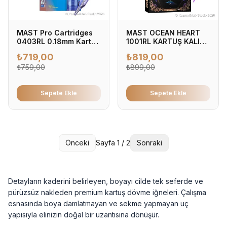
MAST Pro Cartridges
MAST OCEAN HEART
0403RL 0.18mm Kartuş
1001RL KARTUŞ KALICI
Dövme İğnesi 0.18mm -
MAKYAJ İĞNESİ
₺
719,00
₺
819,00
Profesyonel Dövme
İğnesi (20'li Kutu)
₺
759,00
₺
899,00
Sepete Ekle
Sepete Ekle
Önceki
Sayfa
1
/
2
Sonraki
Detayların kaderini belirleyen, boyayı cilde tek seferde ve
pürüzsüz nakleden premium kartuş dövme iğneleri. Çalışma
esnasında boya damlatmayan ve sekme yapmayan uç
yapısıyla elinizin doğal bir uzantısına dönüşür.