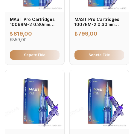
MAST Pro Cartridges
MAST Pro Cartridges
1009RM-2 0.30mm
1007RM-2 0.30mm
Kartuş Dövme İğnesi
Kartuş Dövme İğnesi
₺
819,00
₺
799,00
0.30mm - Profesyonel
0.30mm - Profesyonel
Dövme İğnesi (20'li
₺
859,00
Dövme İğnesi (20'li
Kutu)
Kutu)
Sepete Ekle
Sepete Ekle