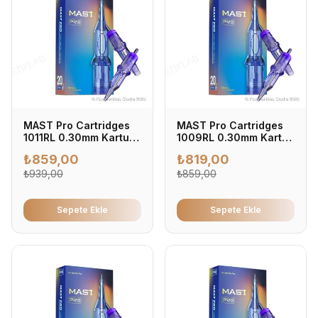
MAST Pro Cartridges
MAST Pro Cartridges
1011RL 0.30mm Kartuş
1009RL 0.30mm Kartuş
Dövme İğnesi 0.30mm
Dövme İğnesi 0.30mm
₺
859,00
₺
819,00
- Profesyonel Dövme
- Profesyonel Dövme
İğnesi (20'li Kutu)
₺
939,00
İğnesi (20'li Kutu)
₺
859,00
Sepete Ekle
Sepete Ekle