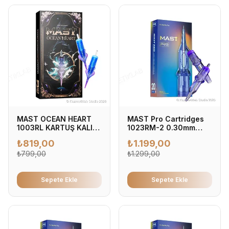
MAST OCEAN HEART
MAST Pro Cartridges
1003RL KARTUŞ KALICI
1023RM-2 0.30mm
MAKYAJ İĞNESİ
Kartuş Dövme İğnesi
₺
819,00
₺
1.199,00
0.30mm - Profesyonel
₺
799,00
Dövme İğnesi (20'li
₺
1.299,00
Kutu)
Sepete Ekle
Sepete Ekle