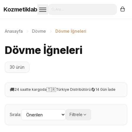
Kozmetiklab
Ara...
Anasayfa
Dövme
Dövme İğneleri
Dövme İğneleri
30 ürün
🚚
🇹🇷
🔄
24 saatte kargoda
Türkiye Distribütörü
14 Gün İade
Sırala:
Filtrele