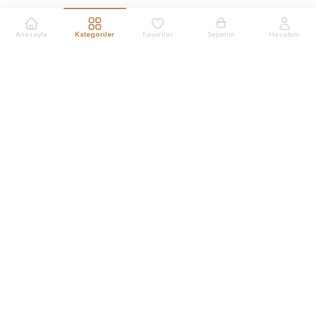
Anasayfa
Kategoriler
Favoriler
Sepetim
Hesabım
Ürünler
En Çok Satanlar
Yeni Ürünler
Kalıcı Makyaj Cihazları
Kalıcı Makyaj İğneleri
Kalıcı Makyaj Boyaları