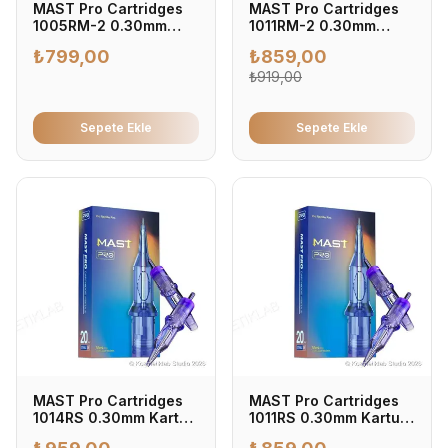
MAST Pro Cartridges
MAST Pro Cartridges
1005RM-2 0.30mm
1011RM-2 0.30mm
Kartuş Dövme İğnesi
Kartuş Dövme İğnesi
₺
799,00
₺
859,00
0.30mm - Profesyonel
0.30mm - Profesyonel
Dövme İğnesi (20'li
Dövme İğnesi (20'li
₺
919,00
Kutu)
Kutu)
Sepete Ekle
Sepete Ekle
MAST Pro Cartridges
MAST Pro Cartridges
1014RS 0.30mm Kartuş
1011RS 0.30mm Kartuş
Dövme İğnesi 0.30mm
Dövme İğnesi 0.30mm