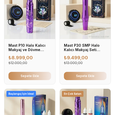
Mast P10 Halo Kalıcı
Mast P30 SMP Halo
Makyaj ve Dövme
Kalıcı Makyaj Seti
Cihazı Seti
(Pigmentsiz)
₺
8.999,00
₺
9.499,00
₺
12.000,00
₺
13.000,00
Sepete Ekle
Sepete Ekle
Başlangıç İçin İdeal
En Çok Satan