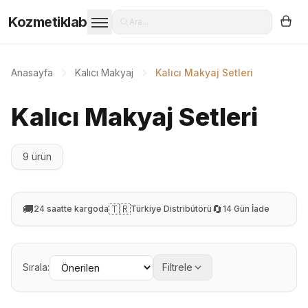
Kozmetiklab
Ara...
Anasayfa
Kalıcı Makyaj
Kalıcı Makyaj Setleri
Kalıcı Makyaj Setleri
9 ürün
🚚
🇹🇷
🔄
24 saatte kargoda
Türkiye Distribütörü
14 Gün İade
Sırala:
Filtrele