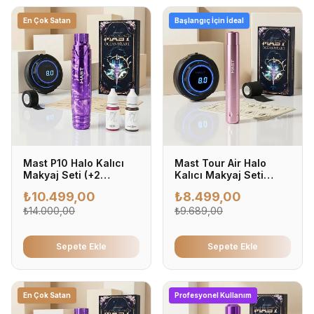
En Çok Satan
Başlangıç İçin İdeal
Mast P10 Halo Kalıcı
Mast Tour Air Halo
Makyaj Seti (+2
Kalıcı Makyaj Seti
Pigment Hediyeli)
(Pigmentsiz)
₺
10.499,00
₺
8.499,00
₺
14.000,00
₺
9.689,00
Sepete Ekle
Sepete Ekle
En Çok Satan
Profesyonel Kullanım