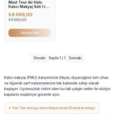
Mast Tour Air Halo
Kalıcı Makyaj Seti (+2
Pigment Hediyeli)
₺
9.999,00
₺
11.689,00
Sepete Ekle
Önceki
Sayfa
1
/
1
Sonraki
Kalıcı makyaj (PMU) kariyerinize ihtiyaç duyacağınız tüm cihaz
ve hijyenik sarf malzemelerine tek kalemde sahip olarak
başlayın. Uyumsuzluk riskini silen bu tak-çalıştır setler ile stüdyo
kapılarını müşteriye güvenle açın.
✔ Tek Tek Almaya Göre Bütçe Dostu (Paket Avantajı)