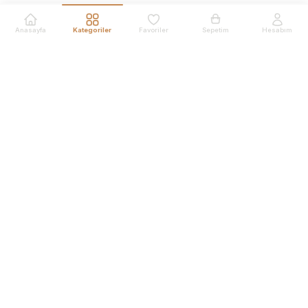
Anasayfa
Kategoriler
Favoriler
Sepetim
Hesabım
Ürünler
En Çok Satanlar
Yeni Ürünler
Kalıcı Makyaj Cihazları
Kalıcı Makyaj İğneleri
Kalıcı Makyaj Boyaları