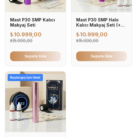
Mast P30 SMP Kalıcı
Mast P30 SMP Halo
Makyaj Seti
Kalıcı Makyaj Seti (+2
Pigment Hediyeli)
₺
10.999,00
₺
10.999,00
₺
15.000,00
₺
15.000,00
Sepete Ekle
Sepete Ekle
Başlangıç İçin İdeal