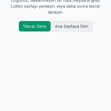
Üzgünüz, beklenmeyen bir hata meydana geldi.
Lütfen sayfayı yenileyin veya daha sonra tekrar
deneyin.
Tekrar Dene
Ana Sayfaya Dön