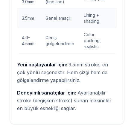
3.0mm
(fine line)
Lining +
3.5mm
Genel amaçlı
shading
Color
4.0-
Geniş
packing,
4.5mm
gölgelendirme
realistic
Yeni başlayanlar için:
3.5mm stroke, en
çok yönlü seçenektir. Hem çizgi hem de
gölgelendirme yapabilirsiniz.
Deneyimli sanatçılar için:
Ayarlanabilir
stroke (değişken stroke) sunan makineler
en büyük esnekliği sağlar.