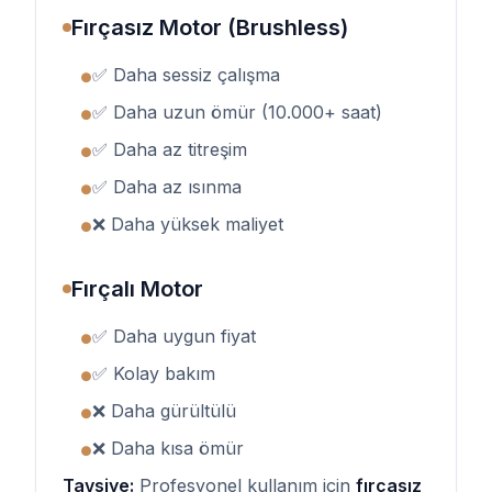
Fırçasız Motor (Brushless)
✅ Daha sessiz çalışma
●
✅ Daha uzun ömür (10.000+ saat)
●
✅ Daha az titreşim
●
✅ Daha az ısınma
●
❌ Daha yüksek maliyet
●
Fırçalı Motor
✅ Daha uygun fiyat
●
✅ Kolay bakım
●
❌ Daha gürültülü
●
❌ Daha kısa ömür
●
Tavsiye:
Profesyonel kullanım için
fırçasız