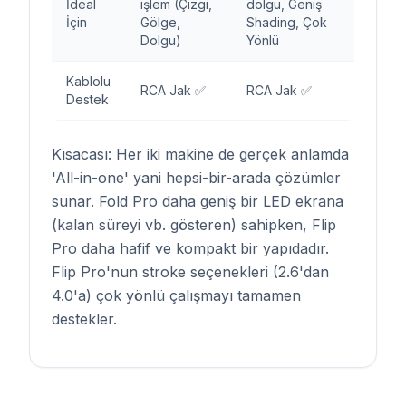
İdeal
işlem (Çizgi,
dolgu, Geniş
İçin
Gölge,
Shading, Çok
Dolgu)
Yönlü
Kablolu
RCA Jak ✅
RCA Jak ✅
Destek
Kısacası: Her iki makine de gerçek anlamda
'All-in-one' yani hepsi-bir-arada çözümler
sunar. Fold Pro daha geniş bir LED ekrana
(kalan süreyi vb. gösteren) sahipken, Flip
Pro daha hafif ve kompakt bir yapıdadır.
Flip Pro'nun stroke seçenekleri (2.6'dan
4.0'a) çok yönlü çalışmayı tamamen
destekler.