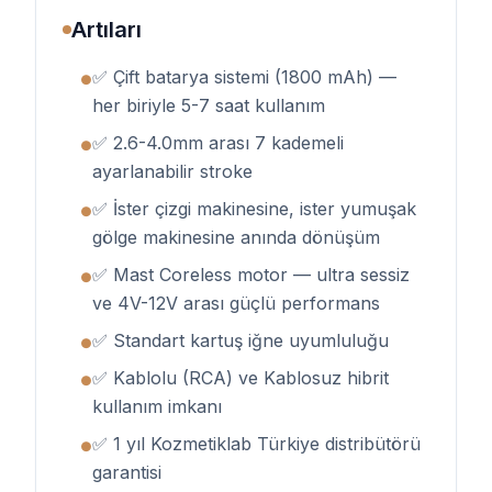
Artıları
✅ Çift batarya sistemi (1800 mAh) —
●
her biriyle 5-7 saat kullanım
✅ 2.6-4.0mm arası 7 kademeli
●
ayarlanabilir stroke
✅ İster çizgi makinesine, ister yumuşak
●
gölge makinesine anında dönüşüm
✅ Mast Coreless motor — ultra sessiz
●
ve 4V-12V arası güçlü performans
✅ Standart kartuş iğne uyumluluğu
●
✅ Kablolu (RCA) ve Kablosuz hibrit
●
kullanım imkanı
✅ 1 yıl Kozmetiklab Türkiye distribütörü
●
garantisi