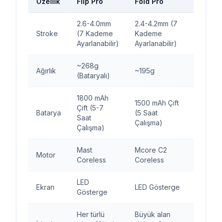
Özellik
Flip Pro
Fold Pro
2.6-4.0mm
2.4-4.2mm (7
Stroke
(7 Kademe
Kademe
Ayarlanabilir)
Ayarlanabilir)
~268g
Ağırlık
~195g
(Bataryalı)
1800 mAh
1500 mAh Çift
Çift (5-7
Batarya
(5 Saat
Saat
Çalışma)
Çalışma)
Mast
Mcore C2
Motor
Coreless
Coreless
LED
Ekran
LED Gösterge
Gösterge
Her türlü
Büyük alan