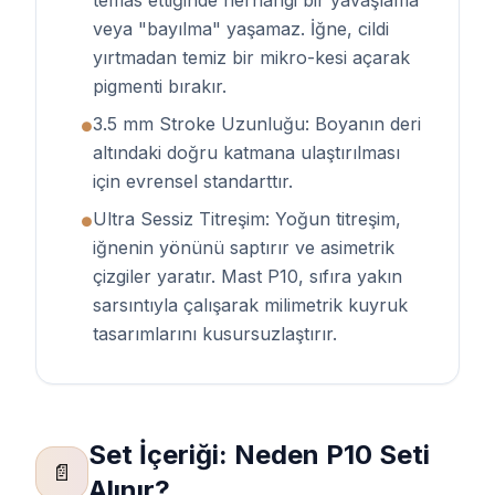
temas ettiğinde herhangi bir yavaşlama
veya "bayılma" yaşamaz. İğne, cildi
yırtmadan temiz bir mikro-kesi açarak
pigmenti bırakır.
3.5 mm Stroke Uzunluğu: Boyanın deri
●
altındaki doğru katmana ulaştırılması
için evrensel standarttır.
Ultra Sessiz Titreşim: Yoğun titreşim,
●
iğnenin yönünü saptırır ve asimetrik
çizgiler yaratır. Mast P10, sıfıra yakın
sarsıntıyla çalışarak milimetrik kuyruk
tasarımlarını kusursuzlaştırır.
Set İçeriği: Neden P10 Seti
📄
Alınır?