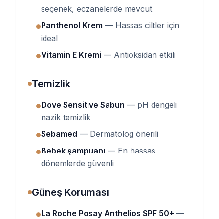
seçenek, eczanelerde mevcut
Panthenol Krem
— Hassas ciltler için
●
ideal
Vitamin E Kremi
— Antioksidan etkili
●
Temizlik
Dove Sensitive Sabun
— pH dengeli
●
nazik temizlik
Sebamed
— Dermatolog önerili
●
Bebek şampuanı
— En hassas
●
dönemlerde güvenli
Güneş Koruması
La Roche Posay Anthelios SPF 50+
—
●