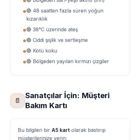
🔴 Bölgeden sarı-yeşil akıntı (irin)
●
🔴 48 saatten fazla süren yoğun
●
kızarıklık
🔴 38°C üzerinde ateş
●
🔴 Ciddi şişlik ve sertleşme
●
🔴 Kötü koku
●
🔴 Bölgeden yayılan kırmızı çizgiler
●
Sanatçılar İçin: Müşteri
📄
Bakım Kartı
Bu bilgileri bir
A5 kart
olarak bastırıp
müşterilerinize verin: