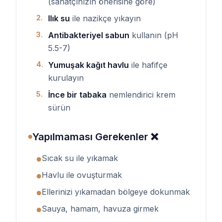
(sanatçınızın önerisine göre)
2
.
Ilık su
ile nazikçe yıkayın
3
.
Antibakteriyel sabun
kullanın (pH
5.5-7)
4
.
Yumuşak kağıt havlu
ile hafifçe
kurulayın
5
.
İnce bir tabaka
nemlendirici krem
sürün
Yapılmaması Gerekenler ❌
Sıcak su ile yıkamak
●
Havlu ile ovuşturmak
●
Ellerinizi yıkamadan bölgeye dokunmak
●
Sauya, hamam, havuza girmek
●