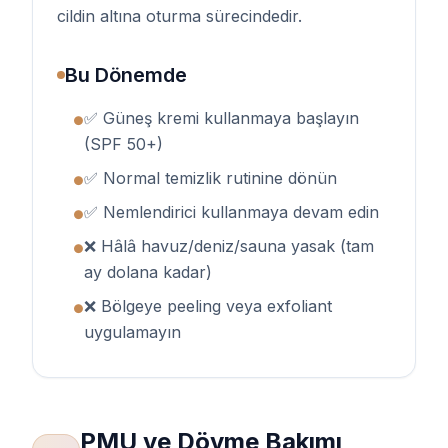
cildin altına oturma sürecindedir.
Bu Dönemde
✅ Güneş kremi kullanmaya başlayın
●
(SPF 50+)
✅ Normal temizlik rutinine dönün
●
✅ Nemlendirici kullanmaya devam edin
●
❌ Hâlâ havuz/deniz/sauna yasak (tam
●
ay dolana kadar)
❌ Bölgeye peeling veya exfoliant
●
uygulamayın
PMU ve Dövme Bakımı