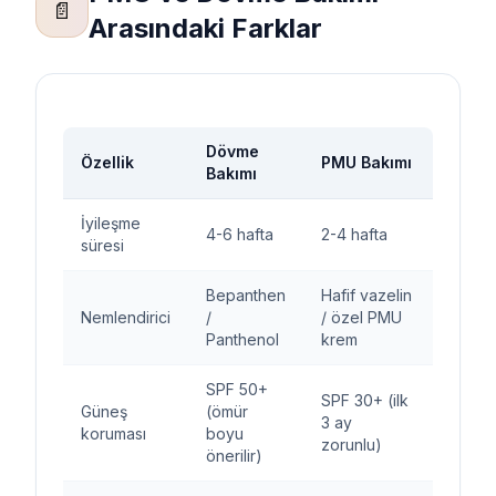
📄
Arasındaki Farklar
Dövme
Özellik
PMU Bakımı
Bakımı
İyileşme
4-6 hafta
2-4 hafta
süresi
Bepanthen
Hafif vazelin
Nemlendirici
/
/ özel PMU
Panthenol
krem
SPF 50+
SPF 30+ (ilk
Güneş
(ömür
3 ay
koruması
boyu
zorunlu)
önerilir)