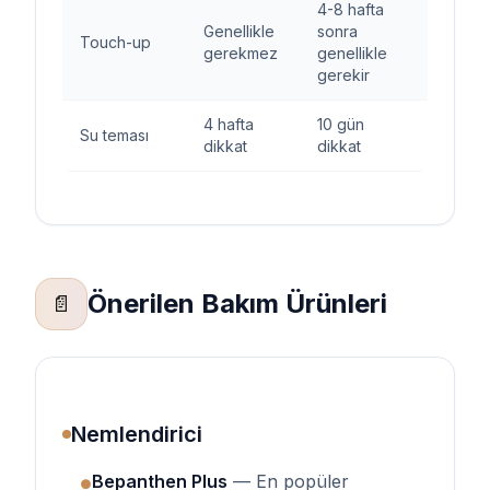
4-8 hafta
Genellikle
sonra
Touch-up
gerekmez
genellikle
gerekir
4 hafta
10 gün
Su teması
dikkat
dikkat
Önerilen Bakım Ürünleri
📄
Nemlendirici
Bepanthen Plus
— En popüler
●