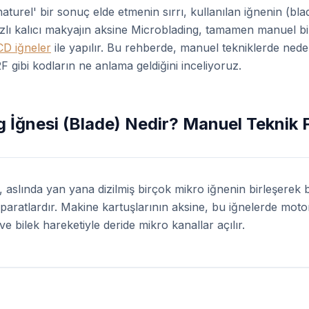
turel' bir sonuç elde etmenin sırrı, kullanılan iğnenin (blade
azlı kalıcı makyajın aksine Microblading, tamamen manuel b
CD iğneler
ile yapılır. Bu rehberde, manuel tekniklerde nede
12F gibi kodların ne anlama geldiğini inceliyoruz.
 İğnesi (Blade) Nedir? Manuel Teknik 
, aslında yan yana dizilmiş birçok mikro iğnenin birleşerek b
aratlardır. Makine kartuşlarının aksine, bu iğnelerde moto
ve bilek hareketiyle deride mikro kanallar açılır.