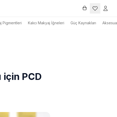
j Pigmentleri
Kalıcı Makyaj İğneleri
Güç Kaynakları
Aksesuar
ı için PCD