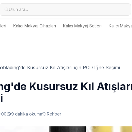
Ürün ara...
eri
Kalıcı Makyaj Cihazları
Kalıcı Makyaj Setleri
Kalıcı Makya
oblading'de Kusursuz Kıl Atışları için PCD İğne Seçimi
g'de Kusursuz Kıl Atışlar
i
:00
9
dakika okuma
Rehber