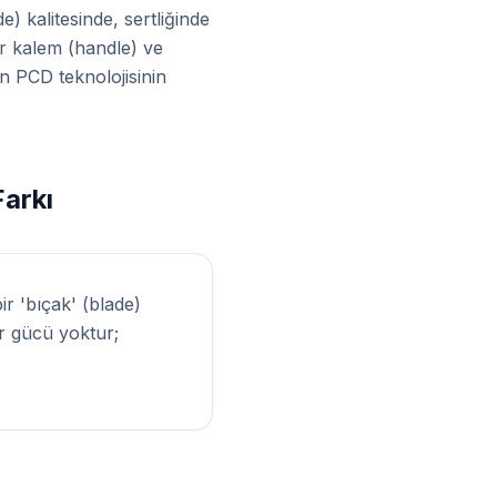
) kalitesinde, sertliğinde
ir kalem (handle) ve
n PCD teknolojisinin
Farkı
ir 'bıçak' (blade)
r gücü yoktur;