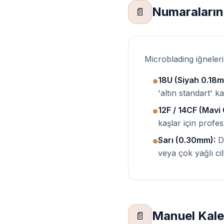
Numaraların 
📄
Microblading iğneler
18U (Siyah 0.18m
●
'altın standart' k
12F / 14CF (Mavi
●
kaşlar için profes
Sarı (0.30mm):
Da
●
veya çok yağlı cil
Manuel Kale
📄