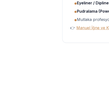
Eyeliner / Dipline
●
Pudralama (Pow
●
Mutlaka profesyo
●
👉
Manuel İğne ve Ka