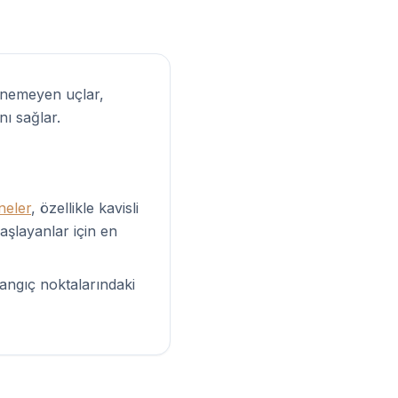
Esnemeyen uçlar,
nı sağlar.
neler
, özellikle kavisli
aşlayanlar için en
langıç noktalarındaki