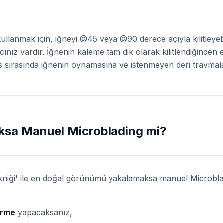
ullanmak için, iğneyi @45 veya @90 derece açıyla kilitleye
ınız vardır. İğnenin kaleme tam dik olarak kilitlendiğinden e
ns sırasında iğnenin oynamasına ve istenmeyen deri travmala
oksa Manuel Microblading mi?
tekniği' ile en doğal görünümü yakalamaksa manuel Microblad
irme
yapacaksanız,