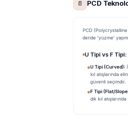
PCD Teknoloj
📄
PCD (Polycrystalline 
deride 'yüzme' yapmaz
U Tipi vs F Tipi
U Tipi (Curved):
İ
●
kıl atışlarında e
güvenli seçimdir.
F Tipi (Flat/Slope
●
dik kıl atışlarınd