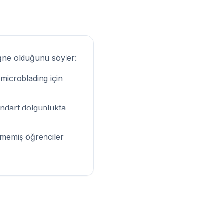
iğne olduğunu söyler:
-microblading için
andart dolgunlukta
işmemiş öğrenciler