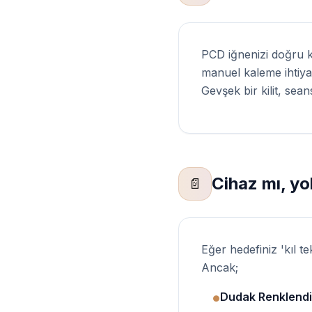
PCD iğnenizi doğru k
manuel kaleme ihtiyac
Gevşek bir kilit, sea
Cihaz mı, y
📄
Eğer hedefiniz 'kıl 
Ancak;
Dudak Renklend
●