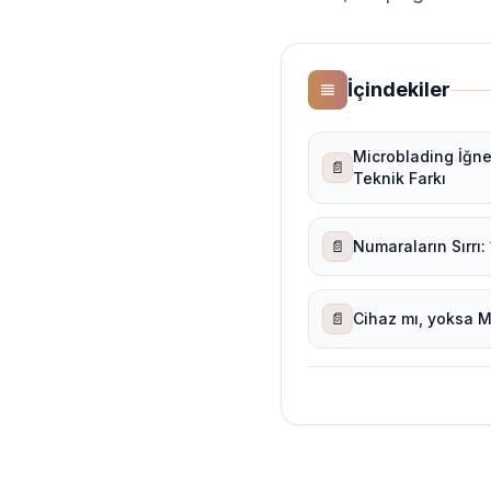
İçindekiler
Microblading İğne
📄
Teknik Farkı
📄
Numaraların Sırrı
📄
Cihaz mı, yoksa 